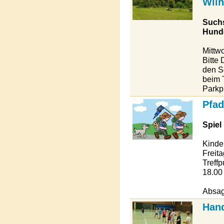
Wil
Suchs
Hund
Mittw
Bitte
den S
beim 
Parkp
Pfad
Spiel
Kinde
Freit
Treff
18.00
Absag
Hand