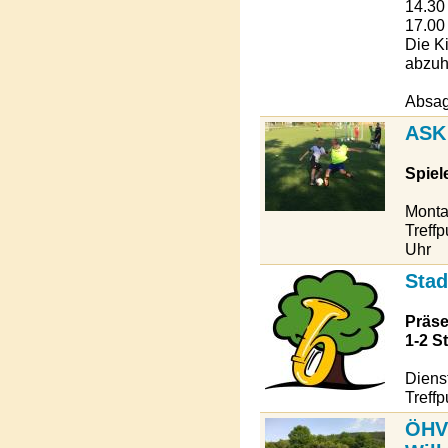
14.30
17.00
Die K
abzuh
Absag
ASK
Spiel
Monta
Treff
Uhr
Stad
Präse
1-2 S
Diens
Treffp
ÖHV 