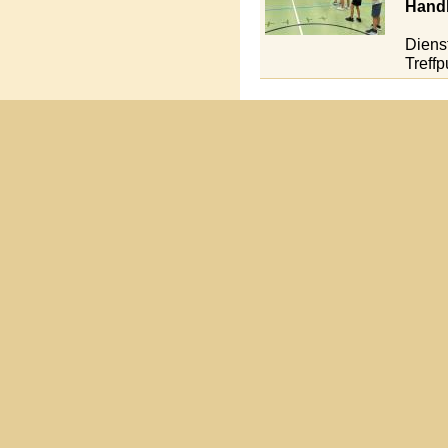
Handb
Diens
Treff