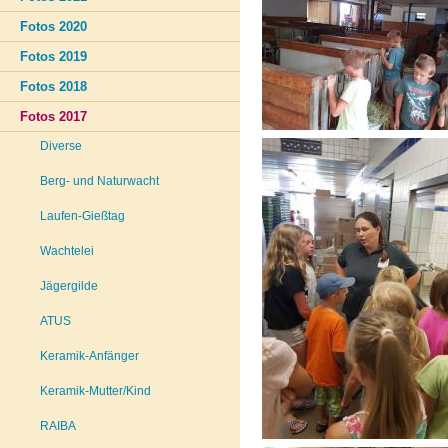
Fotos 2020
Fotos 2019
Fotos 2018
Fotos 2017
Diverse
Berg- und Naturwacht
Laufen-Gießtag
Wachtelei
Jägergilde
ATUS
Keramik-Anfänger
Keramik-Mutter/Kind
RAIBA